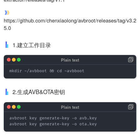
https://github.com/chenxiaolong/avbroot/releases/tag/v3.2
5.0
1.建立工作目录
mkdir ~/avbboot && cd ~avbboot
2.生成AVB&OTA密钥
avbroot key generate-key -o avb.key

avbroot key generate-key -o ota.key