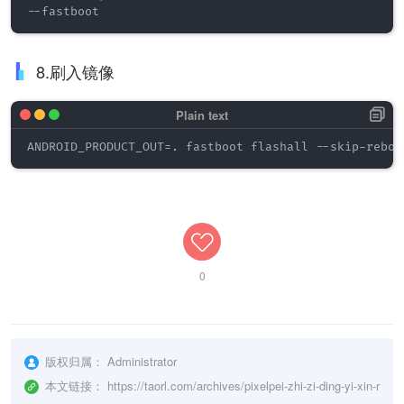
--fastboot
8.刷入镜像
ANDROID_PRODUCT_OUT=. fastboot flashall --skip-reboo
0
版权归属：
Administrator
本文链接：
https://taorl.com/archives/pixelpei-zhi-zi-ding-yi-xin-r