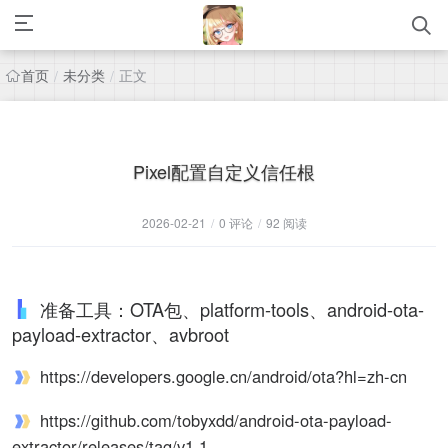
首页
未分类
正文
/
/
Pixel配置自定义信任根
2026-02-21
/
0 评论
/
92 阅读
准备工具：OTA包、platform-tools、android-ota-
payload-extractor、avbroot
https://developers.google.cn/android/ota?hl=zh-cn
https://github.com/tobyxdd/android-ota-payload-
extractor/releases/tag/v1.1