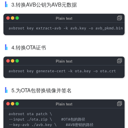
3.转换AVB公钥为AVB元数据
avbroot key extract-avb -k avb.key -o avb_pkmd.bin
4.转换OTA证书
avbroot key generate-cert -k ota.key -o ota.crt
5.为OTA包替换镜像并签名
avbroot ota patch \

--input ./ota.zip \    #OTA包的路径

--key-avb ./avb.key \    #AVB密钥的路径
