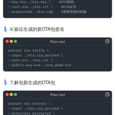
--key-ota ./ota.key \    #OTA密钥

--cert-ota ./ota.crt \    #OTA证书

--prepatched ./ksu.img    #需要替换的镜像
6.验证生成的新OTA包签名
avbroot ota verify \

--input ./ota.zip.patched \

--cert-ota ./ota.crt \

--public-key-avb ./avb_pkmd.bin
7.解包新生成的OTA包
avbroot ota extract \

--input ./ota.zip.patched \

--directory extracted \
